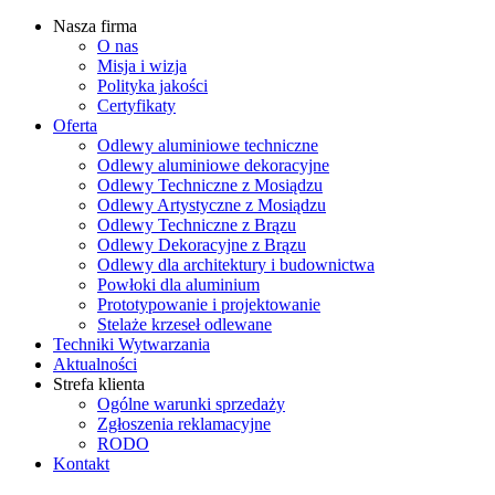
Nasza firma
O nas
Misja i wizja
Polityka jakości
Certyfikaty
Oferta
Odlewy aluminiowe techniczne
Odlewy aluminiowe dekoracyjne
Odlewy Techniczne z Mosiądzu
Odlewy Artystyczne z Mosiądzu
Odlewy Techniczne z Brązu
Odlewy Dekoracyjne z Brązu
Odlewy dla architektury i budownictwa
Powłoki dla aluminium
Prototypowanie i projektowanie
Stelaże krzeseł odlewane
Techniki Wytwarzania
Aktualności
Strefa klienta
Ogólne warunki sprzedaży
Zgłoszenia reklamacyjne
RODO
Kontakt