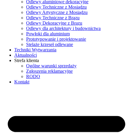
Odlewy aluminiowe dekoracyjne
Odlewy Techniczne z Mosiądzu
Odlewy Artystyczne z Mosiądzu
Odlewy Techniczne z Brązu
Odlewy Dekoracyjne z Brązu
Odlewy dla architektury i budownictwa
Powłoki dla aluminium
Prototypowanie i projektowanie
Stelaże krzeseł odlewane
Techniki Wytwarzania
Aktualności
Strefa klienta
Ogólne warunki sprzedaży
Zgłoszenia reklamacyjne
RODO
Kontakt