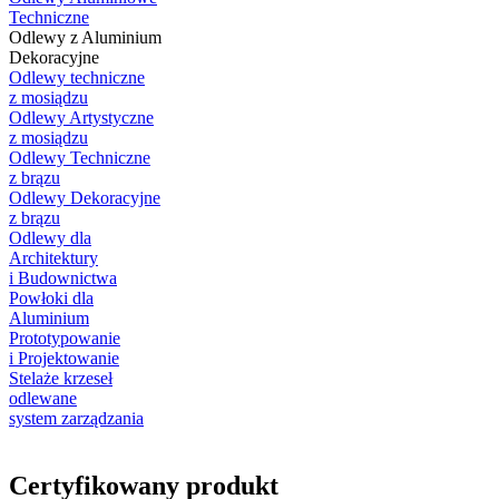
Techniczne
Odlewy z Aluminium
Dekoracyjne
Odlewy techniczne
z mosiądzu
Odlewy Artystyczne
z mosiądzu
Odlewy Techniczne
z brązu
Odlewy Dekoracyjne
z brązu
Odlewy dla
Architektury
i Budownictwa
Powłoki dla
Aluminium
Prototypowanie
i Projektowanie
Stelaże krzeseł
odlewane
system zarządzania
Certyfikowany produkt