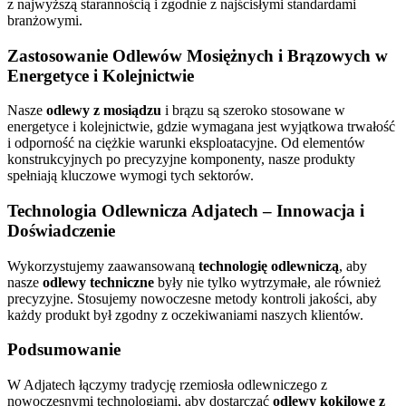
z najwyższą starannością i zgodnie z najścisłymi standardami
branżowymi.
Zastosowanie
Odlewów Mosiężnych
i Brązowych w
Energetyce i Kolejnictwie
Nasze
odlewy z mosiądzu
i brązu są szeroko stosowane w
energetyce i kolejnictwie, gdzie wymagana jest wyjątkowa trwałość
i odporność na ciężkie warunki eksploatacyjne. Od elementów
konstrukcyjnych po precyzyjne komponenty, nasze produkty
spełniają kluczowe wymogi tych sektorów.
Technologia Odlewnicza
Adjatech – Innowacja i
Doświadczenie
Wykorzystujemy zaawansowaną
technologię odlewniczą
, aby
nasze
odlewy techniczne
były nie tylko wytrzymałe, ale również
precyzyjne. Stosujemy nowoczesne metody kontroli jakości, aby
każdy produkt był zgodny z oczekiwaniami naszych klientów.
Podsumowanie
W Adjatech łączymy tradycję rzemiosła odlewniczego z
nowoczesnymi technologiami, aby dostarczać
odlewy kokilowe z