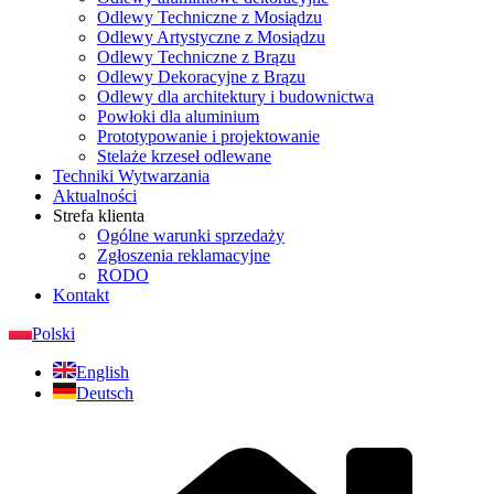
Odlewy Techniczne z Mosiądzu
Odlewy Artystyczne z Mosiądzu
Odlewy Techniczne z Brązu
Odlewy Dekoracyjne z Brązu
Odlewy dla architektury i budownictwa
Powłoki dla aluminium
Prototypowanie i projektowanie
Stelaże krzeseł odlewane
Techniki Wytwarzania
Aktualności
Strefa klienta
Ogólne warunki sprzedaży
Zgłoszenia reklamacyjne
RODO
Kontakt
Polski
English
Deutsch