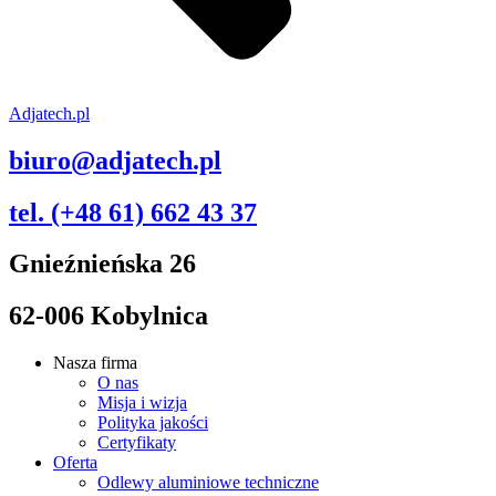
Adjatech.pl
biuro@adjatech.pl
tel. (+48 61) 662 43 37
Gnieźnieńska 26
62-006 Kobylnica
Nasza firma
O nas
Misja i wizja
Polityka jakości
Certyfikaty
Oferta
Odlewy aluminiowe techniczne