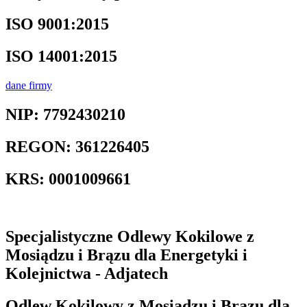
ISO
9001:2015
ISO
14001:2015
dane firmy
NIP:
7792430210
REGON:
361226405
KRS:
0001009661
Specjalistyczne Odlewy Kokilowe z
Mosiądzu i Brązu dla Energetyki i
Kolejnictwa - Adjatech
Odlew Kokilowy z Mosiądzu i Brązu dla