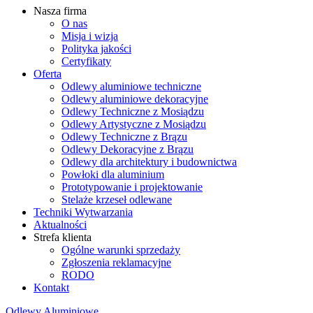
Nasza firma
O nas
Misja i wizja
Polityka jakości
Certyfikaty
Oferta
Odlewy aluminiowe techniczne
Odlewy aluminiowe dekoracyjne
Odlewy Techniczne z Mosiądzu
Odlewy Artystyczne z Mosiądzu
Odlewy Techniczne z Brązu
Odlewy Dekoracyjne z Brązu
Odlewy dla architektury i budownictwa
Powłoki dla aluminium
Prototypowanie i projektowanie
Stelaże krzeseł odlewane
Techniki Wytwarzania
Aktualności
Strefa klienta
Ogólne warunki sprzedaży
Zgłoszenia reklamacyjne
RODO
Kontakt
Odlewy Aluminiowe