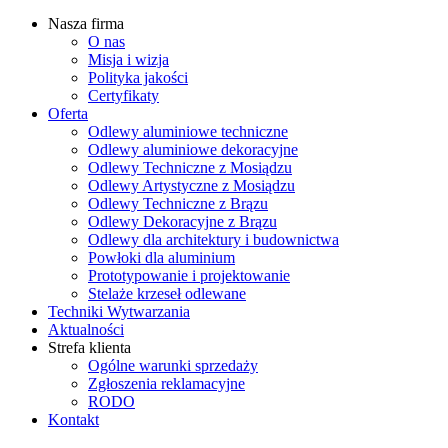
Nasza firma
O nas
Misja i wizja
Polityka jakości
Certyfikaty
Oferta
Odlewy aluminiowe techniczne
Odlewy aluminiowe dekoracyjne
Odlewy Techniczne z Mosiądzu
Odlewy Artystyczne z Mosiądzu
Odlewy Techniczne z Brązu
Odlewy Dekoracyjne z Brązu
Odlewy dla architektury i budownictwa
Powłoki dla aluminium
Prototypowanie i projektowanie
Stelaże krzeseł odlewane
Techniki Wytwarzania
Aktualności
Strefa klienta
Ogólne warunki sprzedaży
Zgłoszenia reklamacyjne
RODO
Kontakt