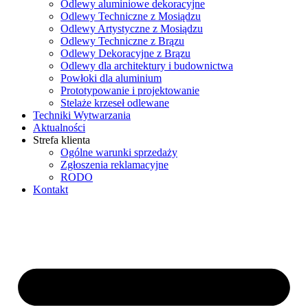
Odlewy aluminiowe dekoracyjne
Odlewy Techniczne z Mosiądzu
Odlewy Artystyczne z Mosiądzu
Odlewy Techniczne z Brązu
Odlewy Dekoracyjne z Brązu
Odlewy dla architektury i budownictwa
Powłoki dla aluminium
Prototypowanie i projektowanie
Stelaże krzeseł odlewane
Techniki Wytwarzania
Aktualności
Strefa klienta
Ogólne warunki sprzedaży
Zgłoszenia reklamacyjne
RODO
Kontakt