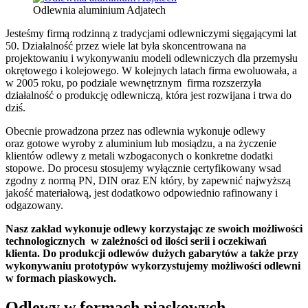
Odlewnia aluminium Adjatech
Jesteśmy firmą rodzinną z tradycjami odlewniczymi sięgającymi lat
50. Działalność przez wiele lat była skoncentrowana na
projektowaniu i wykonywaniu modeli odlewniczych dla przemysłu
okrętowego i kolejowego. W kolejnych latach firma ewoluowała, a
w 2005 roku, po podziale wewnętrznym firma rozszerzyła
działalność o produkcję odlewniczą, która jest rozwijana i trwa do
dziś.
Obecnie prowadzona przez nas odlewnia wykonuje odlewy
oraz gotowe wyroby z aluminium lub mosiądzu, a na życzenie
klientów odlewy z metali wzbogaconych o konkretne dodatki
stopowe. Do procesu stosujemy wyłącznie certyfikowany wsad
zgodny z normą PN, DIN oraz EN który, by zapewnić najwyższą
jakość materiałową, jest dodatkowo odpowiednio rafinowany i
odgazowany.
Nasz zakład wykonuje odlewy korzystając ze swoich możliwości
technologicznych w zależności od ilości serii i oczekiwań
klienta. Do produkcji odlewów dużych gabarytów a także przy
wykonywaniu prototypów wykorzystujemy możliwości odlewni
w formach piaskowych.
Odlewy w formach piaskowych