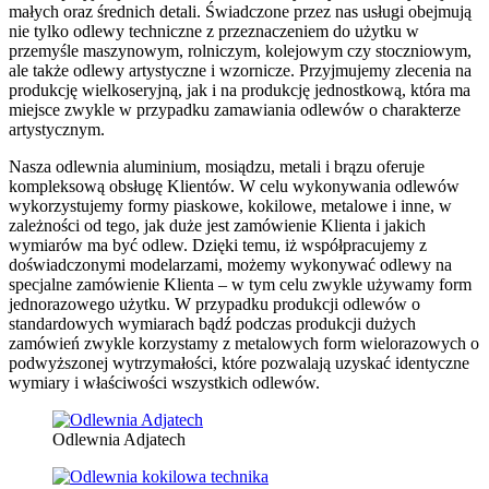
małych oraz średnich detali. Świadczone przez nas usługi obejmują
nie tylko odlewy techniczne z przeznaczeniem do użytku w
przemyśle maszynowym, rolniczym, kolejowym czy stoczniowym,
ale także odlewy artystyczne i wzornicze. Przyjmujemy zlecenia na
produkcję wielkoseryjną, jak i na produkcję jednostkową, która ma
miejsce zwykle w przypadku zamawiania odlewów o charakterze
artystycznym.
Nasza odlewnia aluminium, mosiądzu, metali i brązu oferuje
kompleksową obsługę Klientów. W celu wykonywania odlewów
wykorzystujemy formy piaskowe, kokilowe, metalowe i inne, w
zależności od tego, jak duże jest zamówienie Klienta i jakich
wymiarów ma być odlew. Dzięki temu, iż współpracujemy z
doświadczonymi modelarzami, możemy wykonywać odlewy na
specjalne zamówienie Klienta – w tym celu zwykle używamy form
jednorazowego użytku. W przypadku produkcji odlewów o
standardowych wymiarach bądź podczas produkcji dużych
zamówień zwykle korzystamy z metalowych form wielorazowych o
podwyższonej wytrzymałości, które pozwalają uzyskać identyczne
wymiary i właściwości wszystkich odlewów.
Odlewnia Adjatech