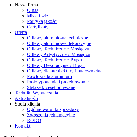
Nasza firma
O nas
Misja i wizja
Polityka jakości
Certyfikaty
Oferta
Odlewy aluminiowe techniczne
Odlewy aluminiowe dekoracyjne
Odlewy Techniczne z Mosiądzu
Odlewy Artystyczne z Mosiądzu
Odlewy Techniczne z Brązu
Odlewy Dekoracyjne z Brązu
Odlewy dla architektury i budownictwa
Powłoki dla aluminium
Prototypowanie i projektowanie
Stelaże krzeseł odlewane
Techniki Wytwarzania
Aktualności
Strefa klienta
Ogólne warunki sprzedaży
Zgłoszenia reklamacyjne
RODO
Kontakt