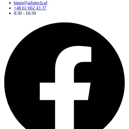
biuro@adjatech.pl
+48 61 662 43 37
8:30 - 16:30