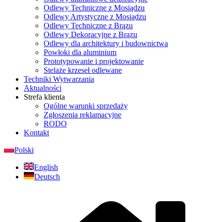
Odlewy Techniczne z Mosiądzu
Odlewy Artystyczne z Mosiądzu
Odlewy Techniczne z Brązu
Odlewy Dekoracyjne z Brązu
Odlewy dla architektury i budownictwa
Powłoki dla aluminium
Prototypowanie i projektowanie
Stelaże krzeseł odlewane
Techniki Wytwarzania
Aktualności
Strefa klienta
Ogólne warunki sprzedaży
Zgłoszenia reklamacyjne
RODO
Kontakt
Polski
English
Deutsch