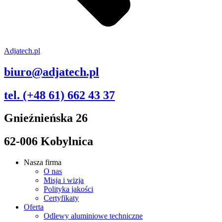
Adjatech.pl
biuro@adjatech.pl
tel. (+48 61) 662 43 37
Gnieźnieńska 26
62-006 Kobylnica
Nasza firma
O nas
Misja i wizja
Polityka jakości
Certyfikaty
Oferta
Odlewy aluminiowe techniczne