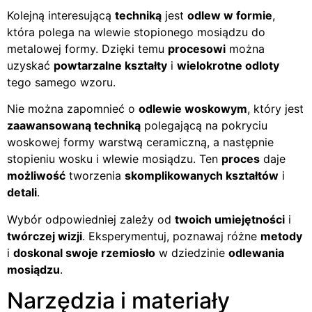
Kolejną interesującą
techniką
jest
odlew w formie
,
która polega na wlewie stopionego mosiądzu do
metalowej formy. Dzięki temu
procesowi
można
uzyskać
powtarzalne kształty
i
wielokrotne odloty
tego samego wzoru.
Nie można zapomnieć o
odlewie woskowym
, który jest
zaawansowaną techniką
polegającą na pokryciu
woskowej formy warstwą ceramiczną, a następnie
stopieniu wosku i wlewie mosiądzu. Ten
proces
daje
możliwość
tworzenia
skomplikowanych kształtów
i
detali
.
Wybór odpowiedniej zależy od
twoich umiejętności
i
twórczej wizji
. Eksperymentuj, poznawaj różne
metody
i
doskonal swoje rzemiosło
w dziedzinie
odlewania
mosiądzu
.
Narzędzia i materiały