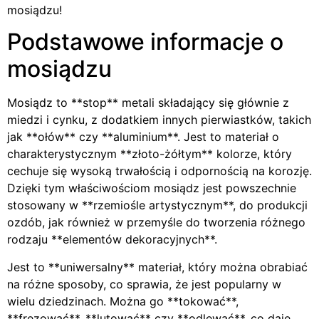
mosiądzu!
Podstawowe informacje o
mosiądzu
Mosiądz to **stop** metali składający się głównie z
miedzi i cynku, z dodatkiem innych pierwiastków, takich
jak **ołów** czy **aluminium**. Jest to materiał o
charakterystycznym **złoto-żółtym** kolorze, który
cechuje się wysoką trwałością i odpornością na korozję.
Dzięki tym właściwościom mosiądz jest powszechnie
stosowany w **rzemiośle artystycznym**, do produkcji
ozdób, jak również w przemyśle do tworzenia różnego
rodzaju **elementów dekoracyjnych**.
Jest to **uniwersalny** materiał, który można obrabiać
na różne sposoby, co sprawia, że jest popularny w
wielu dziedzinach. Można go **tokować**,
**frezować**, **lutować** czy **odlewać**, co daje