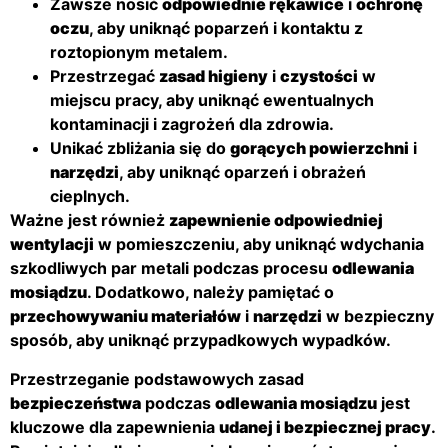
Zawsze nosić
odpowiednie rękawice
i
ochronę
oczu
, aby uniknąć poparzeń i kontaktu z
roztopionym metalem.
Przestrzegać
zasad higieny
i
czystości
w
miejscu pracy, aby uniknąć ewentualnych
kontaminacji i zagrożeń dla zdrowia.
Unikać zbliżania się do
gorących powierzchni
i
narzędzi
, aby uniknąć oparzeń i obrażeń
cieplnych.
Ważne jest również
zapewnienie odpowiedniej
wentylacji
w pomieszczeniu, aby uniknąć wdychania
szkodliwych par metali podczas procesu
odlewania
mosiądzu
. Dodatkowo, należy pamiętać o
przechowywaniu materiałów
i
narzędzi
w bezpieczny
sposób, aby uniknąć przypadkowych wypadków.
Przestrzeganie podstawowych zasad
bezpieczeństwa
podczas
odlewania mosiądzu
jest
kluczowe dla zapewnienia
udanej i bezpiecznej pracy
.